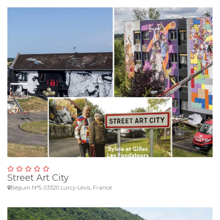
Street Art City
Béguin N°5, 03320 Lurcy-Lévis, France