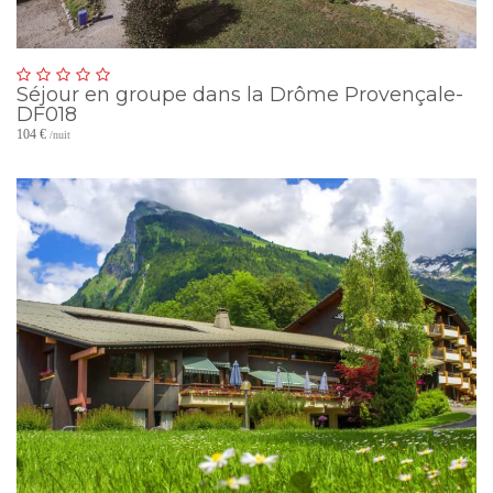
Séjour en groupe dans la Drôme Provençale-
DF018
104 €
/nuit