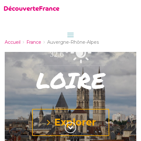
Accueil
France
Auvergne-Rhône-Alpes
32.6
LOIRE
Explorer