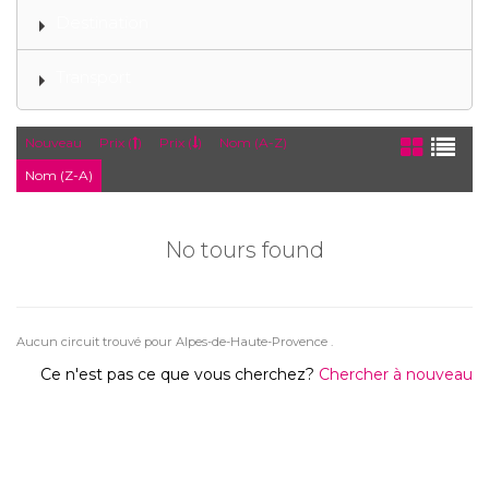
Destination
Transport
Nouveau
Prix (
)
Prix (
)
Nom (A-Z)
Nom (Z-A)
No tours found
Aucun circuit trouvé pour Alpes-de-Haute-Provence .
Ce n'est pas ce que vous cherchez?
Chercher à nouveau