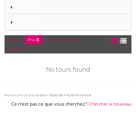
Destination
Transport
Nouveau
Prix (
)
Prix (
)
Nom (A-Z)
Nom (Z-A)
No tours found
Aucun circuit trouvé pour Alpes-de-Haute-Provence .
Ce n'est pas ce que vous cherchez?
Chercher à nouveau