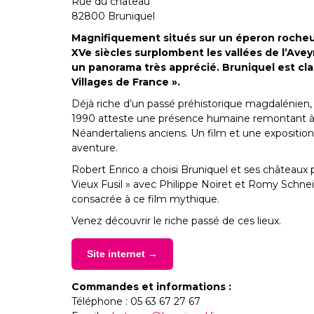
Rue du chateau
82800 Bruniquel
Magnifiquement situés sur un éperon rocheux
XVe siècles surplombent les vallées de l’Avey
un panorama très apprécié. Bruniquel est cla
Villages de France ».
Déjà riche d’un passé préhistorique magdalénien
1990 atteste une présence humaine remontant à 
Néandertaliens anciens. Un film et une exposition
aventure.
Robert Enrico a choisi Bruniquel et ses châteaux 
Vieux Fusil » avec Philippe Noiret et Romy Schne
consacrée à ce film mythique.
Venez découvrir le riche passé de ces lieux.
Site internet →
Commandes et informations :
Téléphone : 05 63 67 27 67