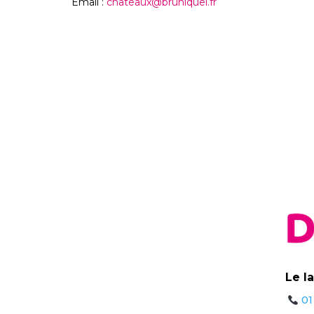
Email :
chateaux@bruniquel.fr
Le l
01