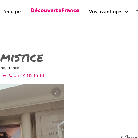
L’équipe
Vos avantages
D
mistice
gne, France
ire
03 44 85 14 18