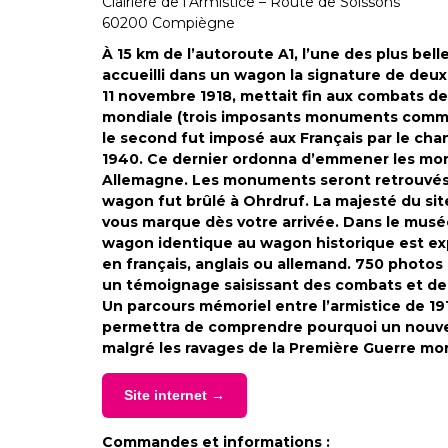
Clairière de l’Armistice – Route de Soissons
60200 Compiègne
À 15 km de l’autoroute A1, l’une des plus bell
accueilli dans un wagon la signature de deux a
11 novembre 1918, mettait fin aux combats de
mondiale (trois imposants monuments comm
le second fut imposé aux Français par le chanc
1940. Ce dernier ordonna d’emmener les mo
Allemagne. Les monuments seront retrouvés à
wagon fut brûlé à Ohrdruf. La majesté du sit
vous marque dès votre arrivée. Dans le mus
wagon identique au wagon historique est e
en français, anglais ou allemand. 750 photo
un témoignage saisissant des combats et de 
Un parcours mémoriel entre l’armistice de 19
permettra de comprendre pourquoi un nouveau
malgré les ravages de la Première Guerre mon
Site internet →
Commandes et informations :