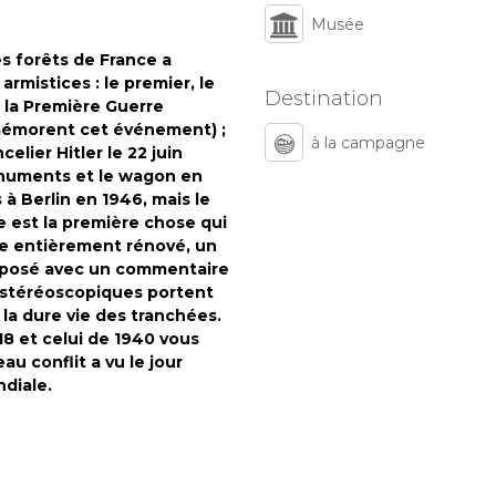
Musée
es forêts de France a
rmistices : le premier, le
Destination
 la Première Guerre
émorent cet événement) ;
à la campagne
elier Hitler le 22 juin
numents et le wagon en
 Berlin en 1946, mais le
e est la première chose qui
ée entièrement rénové, un
xposé avec un commentaire
s stéréoscopiques portent
la dure vie des tranchées.
18 et celui de 1940 vous
 conflit a vu le jour
diale.