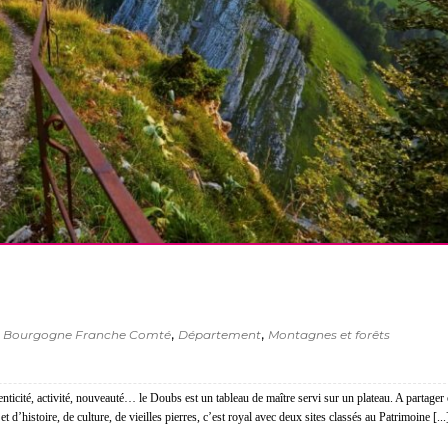
,
,
Bourgogne Franche Comté
Département
Montagnes et forêts
henticité, activité, nouveauté… le Doubs est un tableau de maître servi sur un plateau. A partager 
t d’histoire, de culture, de vieilles pierres, c’est royal avec deux sites classés au Patrimoine [...