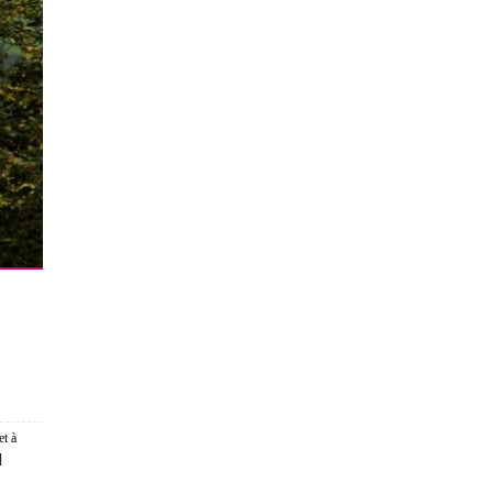
et à
]