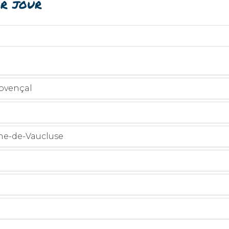
r jour
rovençal
ine-de-Vaucluse