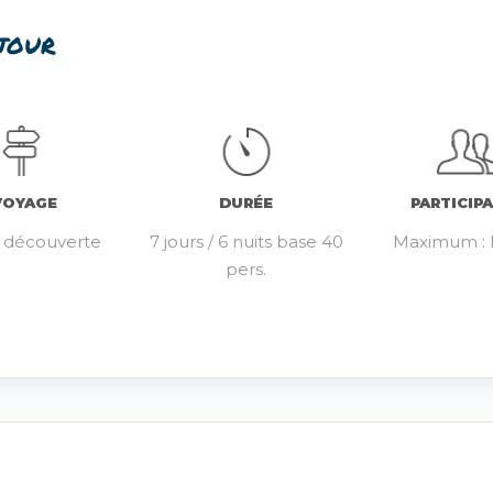
éjour
VOYAGE
DURÉE
PARTICIP
t découverte
7 jours / 6 nuits base 40
Maximum : I
pers.