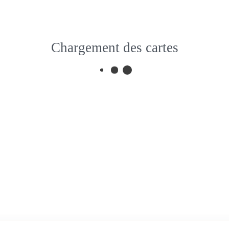
Chargement des cartes
Découverte du Vaucl
– DF270
Apt, France
Fer