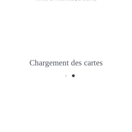
à partir de
1 300 €
Chargement des cartes
Circuit au
Monténégro
Fermer