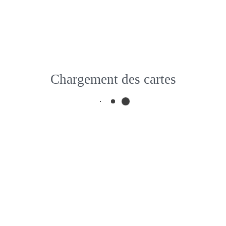
à partir de
565 €
Chargement des cartes
Les immanquables
au coeur du Jura –
DF324
Les Rousses
Fermer