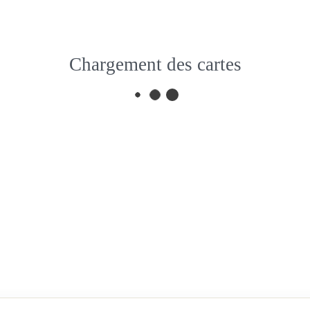
Chargement des cartes
Les trésors de l’Aveyr
DF045
Salles-la-Source
Fe