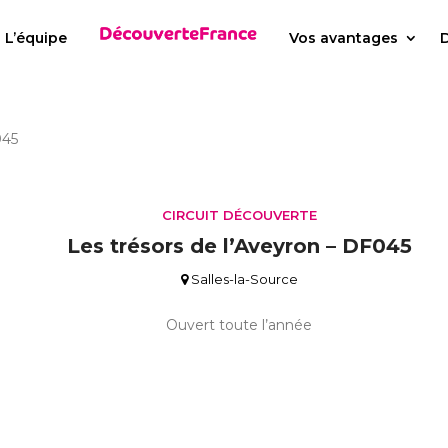
L’équipe
Vos avantages
D
045
CIRCUIT DÉCOUVERTE
Les trésors de l’Aveyron – DF045
Salles-la-Source
Ouvert toute l’année
à partir de
6