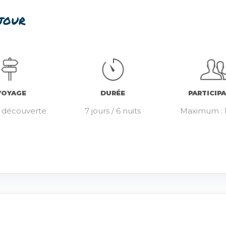
éjour
VOYAGE
DURÉE
PARTICIP
t découverte
7 jours / 6 nuits
Maximum : I