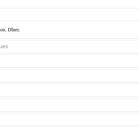
son. Dîner.
ues