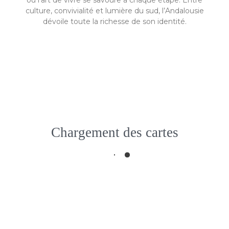
où l’art de vivre se savoure à chaque étape. Entre
culture, convivialité et lumière du sud, l’Andalousie
dévoile toute la richesse de son identité.
à partir de
1 370 €
Chargement des cartes
L’Andalousie
Andalousie, Spain
Fermer