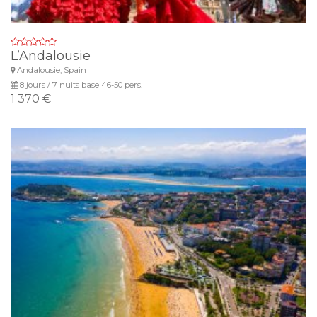
L’Andalousie
Andalousie, Spain
8 jours / 7 nuits base 46-50 pers.
1 370 €