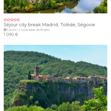
Séjour city break Madrid, Tolède, Ségovie
5 jours / 4 nuits base 46-50 pers.
1 090 €