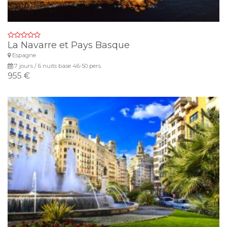
La Navarre et Pays Basque
Espagne
7 jours / 6 nuits base 46-50 pers.
955 €